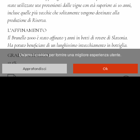
state utilizzate uve provenienti dalle vigne con età superiore ai 10 anni,
incluse quelle più vecchie che solitamente vengono destinate alla
produzione di Riserva.
L’AFFINAMENTO
Il Brunello 2000 è stato affinato 3 anni in botti di rovere di Slavonia.
Ha potuto beneficiare di un lunghissimo invecchiamento in bottiglia.
Usiamo i cookies per fornire una migliore esperienza utente.
GRADO ACOLICO
13,5%
Approfondisci
Ok
Villa Greppo, 183,
53024 Montalcino - Siena - Italia
p. iva 00521610527