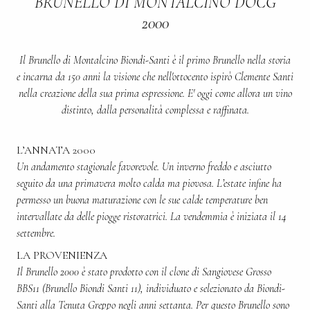
BRUNELLO DI MONTALCINO DOCG
2000
Il Brunello di Montalcino Biondi-Santi è il primo Brunello nella storia
e incarna da 150 anni la visione che nell'ottocento ispirò Clemente Santi
nella creazione della sua prima espressione. E' oggi come allora un vino
distinto, dalla personalità complessa e raffinata.
L’ANNATA 2000
Un andamento stagionale favorevole. Un inverno freddo e asciutto
seguito da una primavera molto calda ma piovosa. L’estate infine ha
permesso un buona maturazione con le sue calde temperature ben
intervallate da delle piogge ristoratrici. La vendemmia è iniziata il 14
settembre.
LA PROVENIENZA
Il Brunello 2000 è stato prodotto con il clone di Sangiovese Grosso
BBS11 (Brunello Biondi Santi 11), individuato e selezionato da Biondi-
Santi alla Tenuta Greppo negli anni settanta. Per questo Brunello sono