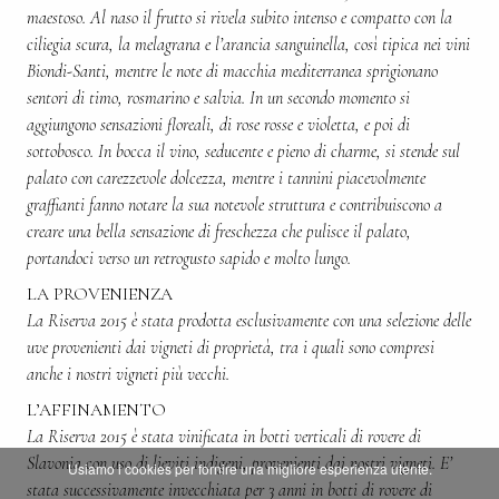
maestoso. Al naso il frutto si rivela subito intenso e compatto con la
ciliegia scura, la melagrana e l’arancia sanguinella, così tipica nei vini
Biondi-Santi, mentre le note di macchia mediterranea sprigionano
sentori di timo, rosmarino e salvia. In un secondo momento si
aggiungono sensazioni floreali, di rose rosse e violetta, e poi di
sottobosco. In bocca il vino, seducente e pieno di charme, si stende sul
palato con carezzevole dolcezza, mentre i tannini piacevolmente
graffianti fanno notare la sua notevole struttura e contribuiscono a
creare una bella sensazione di freschezza che pulisce il palato,
portandoci verso un retrogusto sapido e molto lungo.
LA PROVENIENZA
La Riserva 2015 è stata prodotta esclusivamente con una selezione delle
uve provenienti dai vigneti di proprietà, tra i quali sono compresi
anche i nostri vigneti più vecchi.
L’AFFINAMENTO
La Riserva 2015 è stata vinificata in botti verticali di rovere di
Slavonia con uso di lieviti indigeni, provenienti dai nostri vigneti. E’
Usiamo i cookies per fornire una migliore esperienza utente.
stata successivamente invecchiata per 3 anni in botti di rovere di